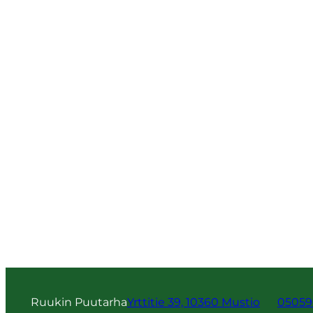
Ruukin Puutarha
Yrttitie 39, 10360 Mustio
05059