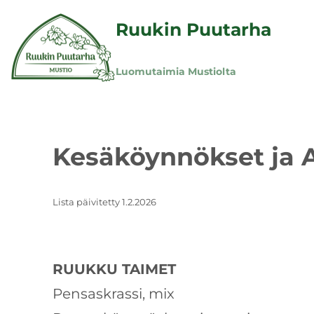
Ruukin Puutarha
Luomutaimia Mustiolta
Kesäköynnökset ja 
Lista päivitetty 1.2.2026
RUUKKU TAIMET
Pensaskrassi, mix