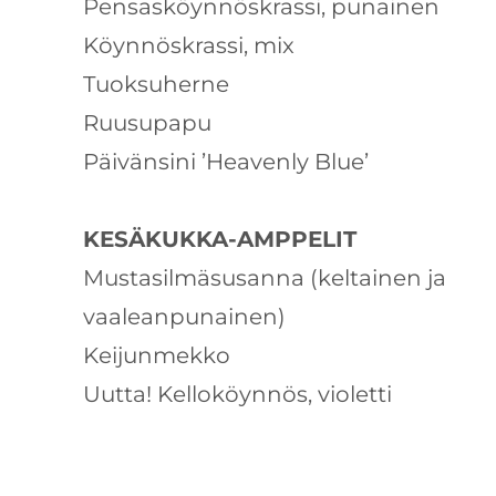
Pensasköynnöskrassi, punainen
Köynnöskrassi, mix
Tuoksuherne
Ruusupapu
Päivänsini ’Heavenly Blue’
KESÄKUKKA-AMPPELIT
Mustasilmäsusanna (keltainen ja
vaaleanpunainen)
Keijunmekko
Uutta! Kelloköynnös, violetti