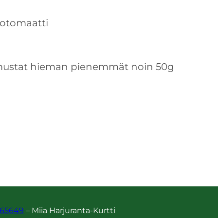
kotomaatti
mustat hieman pienemmät noin 50g
m
65649
– Miia Harjuranta-Kurtti