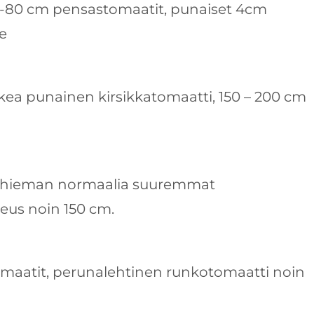
 -80 cm pensastomaatit, punaiset 4cm
le
makea punainen kirsikkatomaatti, 150 – 200 cm
en hieman normaalia suuremmat
keus noin 150 cm.
tomaatit, perunalehtinen runkotomaatti noin