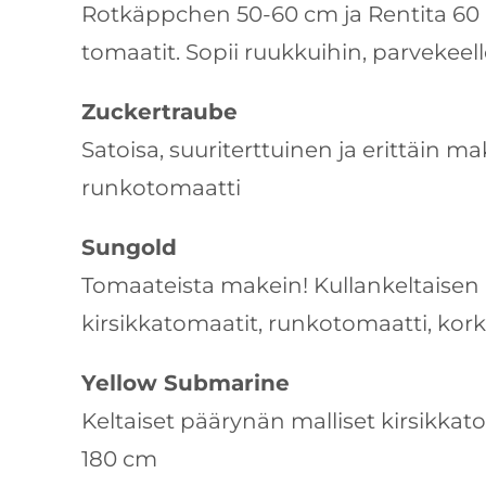
Rotkäppchen 50-60 cm ja Rentita 60
tomaatit. Sopii ruukkuihin, parvekeel
Zuckertraube
Satoisa, suuriterttuinen ja erittäin 
runkotomaatti
Sungold
Tomaateista makein! Kullankeltais
kirsikkatomaatit, runkotomaatti, kor
Yellow Submarine
Keltaiset päärynän malliset kirsikka
180 cm