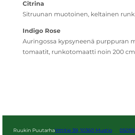
Citrina
Sitruunan muotoinen, keltainen run
Indigo Rose
Auringossa kypsyneenä purppuran 
tomaatit, runkotomaatti noin 200 c
Ruukin Puutarha
Yrttitie 39, 10360 Mustio
05059