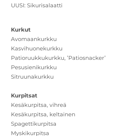
UUSI: Sikurisalaatti
Kurkut
Avomaankurkku
Kasvihuonekurkku
Patioruukkukurkku, ’Patiosnacker’
Pesusienikurkku
Sitruunakurkku
Kurpitsat
Kesäkurpitsa, vihreä
Kesäkurpitsa, keltainen
Spagettikurpitsa
Myskikurpitsa