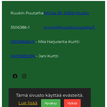
Ruukin Puutarha
Yrttitie 39, 10360 Mustio
3506386-1
myynti@ruukinpuutarha.fi
0505965649
– Miia Harjuranta-Kurtti
0400882396
– Jani Kurtti
Facebook
Instagram
Tämä sivusto käyttää evästeitä.
Tietosuojaseloste
Lue lisää
Hyväksy
Hylkää