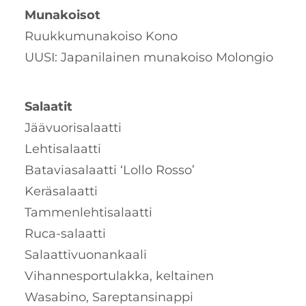
Munakoisot
Ruukkumunakoiso Kono
UUSI: Japanilainen munakoiso Molongio
Salaatit
Jäävuorisalaatti
Lehtisalaatti
Bataviasalaatti ‘Lollo Rosso’
Keräsalaatti
Tammenlehtisalaatti
Ruca-salaatti
Salaattivuonankaali
Vihannesportulakka, keltainen
Wasabino, Sareptansinappi