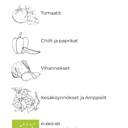
Tomaatit
Chilit ja paprikat
Vihannekset
Kesäköynnökset ja Amppelit
FI-EKO-101