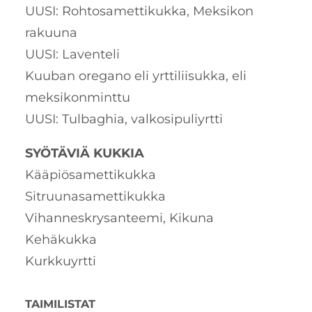
UUSI: Rohtosamettikukka, Meksikon
rakuuna
UUSI: Laventeli
Kuuban oregano eli yrttiliisukka, eli
meksikonminttu
UUSI: Tulbaghia, valkosipuliyrtti
SYÖTÄVIÄ KUKKIA
Kääpiösamettikukka
Sitruunasamettikukka
Vihanneskrysanteemi, Kikuna
Kehäkukka
Kurkkuyrtti
TAIMILISTAT