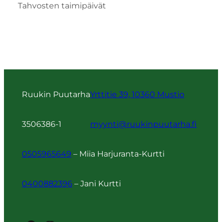
Tahvosten taimipäivät
Ruukin Puutarha
Yrttitie 39, 10360 Mustio
3506386-1
myynti@ruukinpuutarha.fi
0505965649
– Miia Harjuranta-Kurtti
0400882396
– Jani Kurtti