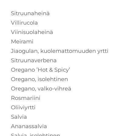
Sitruunaheinä
Villirucola
Viinisuolaheinä
Meirami
Jiaogulan, kuolemattomuuden yrtti
Sitruunaverbena
Oregano ’Hot & Spicy’
Oregano, isolehtinen
Oregano, valko-vihreä
Rosmariini
Oliiviyrtti
Salvia
Ananassalvia
Salvia, isolehtinen