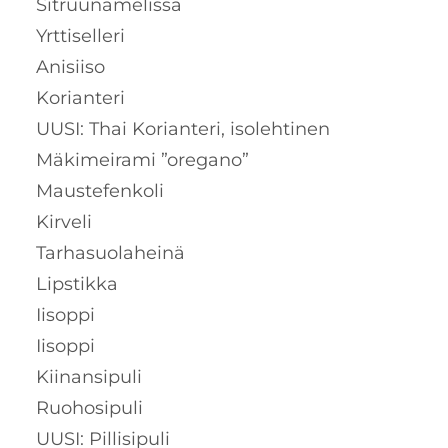
Sitruunamelissa
Yrttiselleri
Anisiiso
Korianteri
UUSI: Thai Korianteri, isolehtinen
Mäkimeirami ”oregano”
Maustefenkoli
Kirveli
Tarhasuolaheinä
Lipstikka
Iisoppi
Iisoppi
Kiinansipuli
Ruohosipuli
UUSI: Pillisipuli