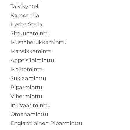
Talvikynteli
Kamomilla
Herba Stella
Sitruunaminttu
Mustaherukkaminttu
Mansikkaminttu
Appelsiiniminttu
Mojitominttu
Suklaaminttu
Piparminttu
Viherminttu
Inkivääriminttu
Omenaminttu
Englantilainen Piparminttu